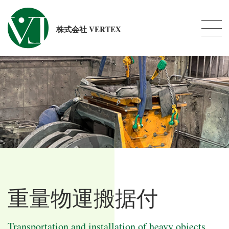
株式会社 VERTEX
重量物運搬据付
Transportation and installation of heavy objects